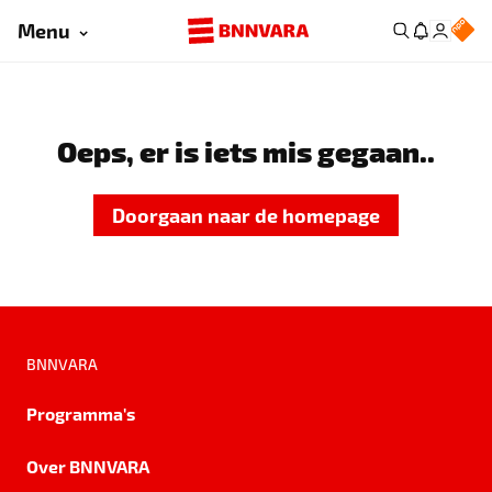
Menu
Oeps, er is iets mis gegaan..
Doorgaan naar de homepage
BNNVARA
Programma's
Over BNNVARA