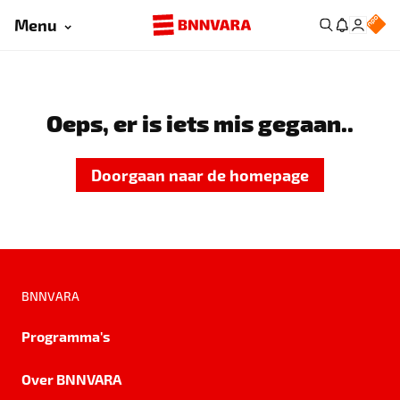
Menu
Oeps, er is iets mis gegaan..
Doorgaan naar de homepage
BNNVARA
Programma's
Over BNNVARA