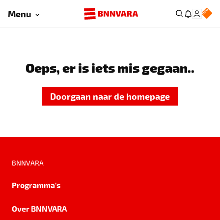
Menu
Oeps, er is iets mis gegaan..
Doorgaan naar de homepage
BNNVARA
Programma's
Over BNNVARA