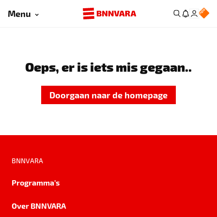
Menu
Oeps, er is iets mis gegaan..
Doorgaan naar de homepage
BNNVARA
Programma's
Over BNNVARA