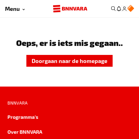
Menu
Oeps, er is iets mis gegaan..
Doorgaan naar de homepage
BNNVARA
Programma's
Over BNNVARA