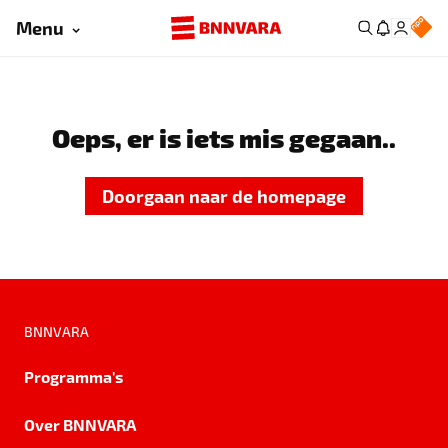
Menu
Oeps, er is iets mis gegaan..
Doorgaan naar de homepage
BNNVARA
Programma's
Over BNNVARA