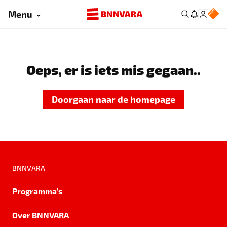
Menu
Oeps, er is iets mis gegaan..
Doorgaan naar de homepage
BNNVARA
Programma's
Over BNNVARA