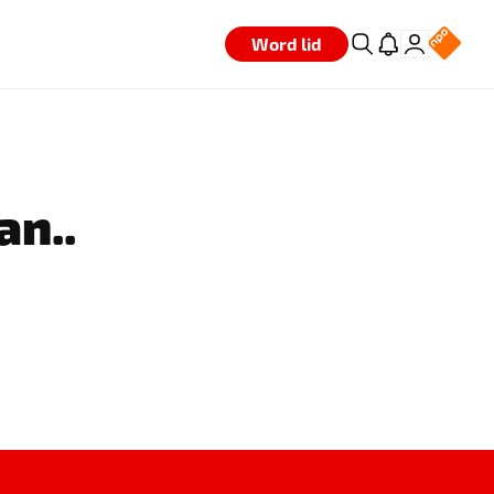
Word lid
an..