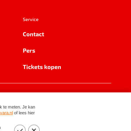
Service
Contact
Pers
Tickets kopen
RSIN 8531 62 402