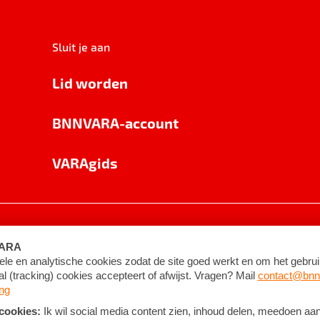
Sluit je aan
Lid worden
BNNVARA-account
VARAgids
voorwaarden
©
2026
BNNVARA