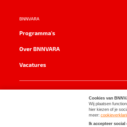
BNNVARA
Programma's
Over BNNVARA
Vacatures
Privacy
Cookie-instellingen
Algemene 