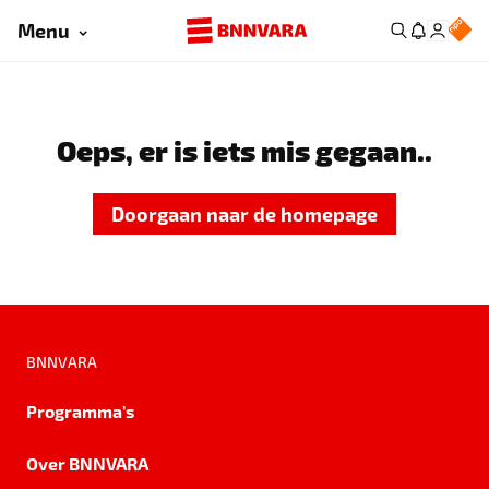
Menu
Oeps, er is iets mis gegaan..
Doorgaan naar de homepage
BNNVARA
Programma's
Over BNNVARA