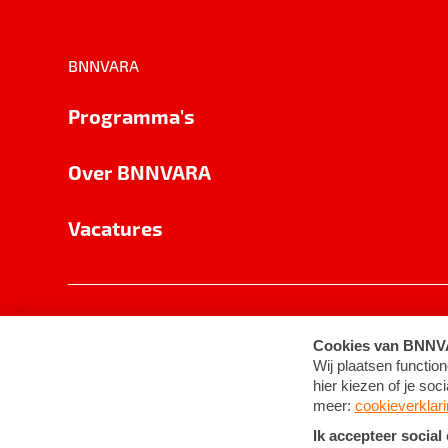
BNNVARA
Programma's
Over BNNVARA
Vacatures
Privacy
Cookie-instellingen
Algemene 