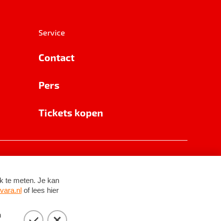
Service
Contact
Pers
Tickets kopen
RSIN 8531 62 402