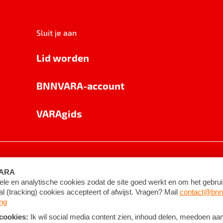
Sluit je aan
Lid worden
BNNVARA-account
VARAgids
voorwaarden
©
2026
BNNVARA