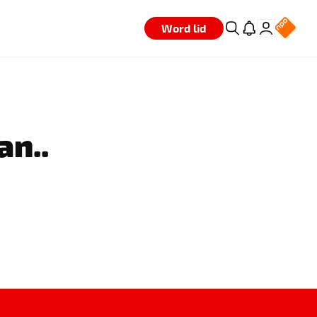
Word lid
an..