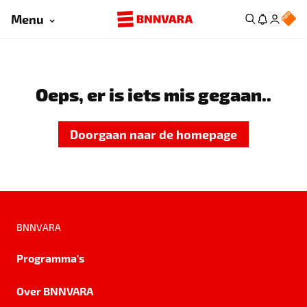
Menu
Oeps, er is iets mis gegaan..
Doorgaan naar de homepage
BNNVARA
Programma's
Over BNNVARA