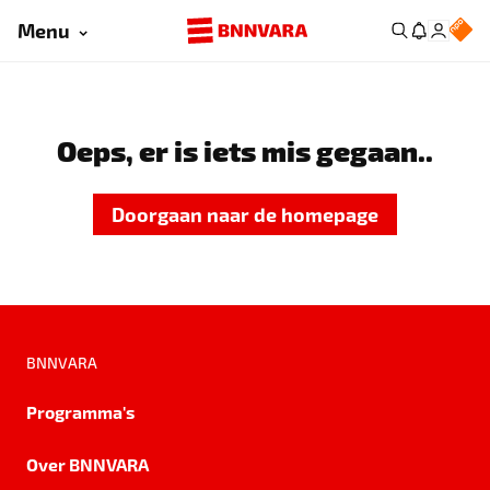
Menu
Oeps, er is iets mis gegaan..
Doorgaan naar de homepage
BNNVARA
Programma's
Over BNNVARA