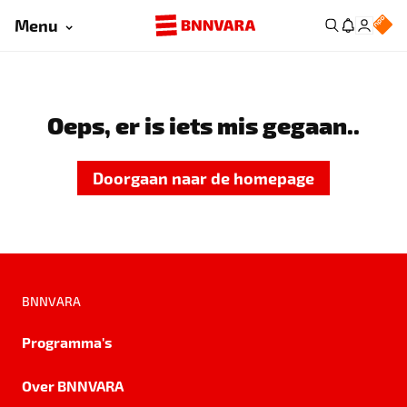
Menu
Oeps, er is iets mis gegaan..
Doorgaan naar de homepage
BNNVARA
Programma's
Over BNNVARA