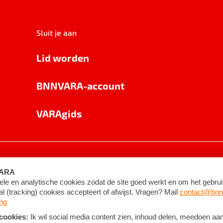
Sluit je aan
Lid worden
BNNVARA-account
VARAgids
voorwaarden
©
2026
BNNVARA