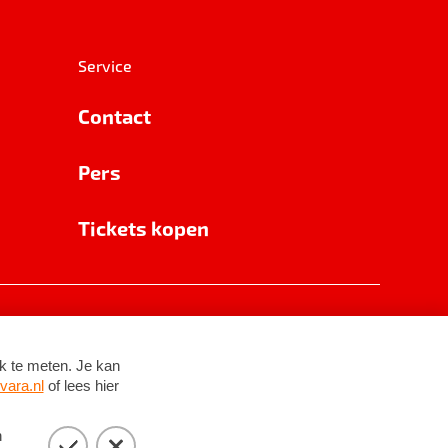
Service
Contact
Pers
Tickets kopen
RSIN 8531 62 402