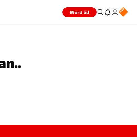
Word lid
an..