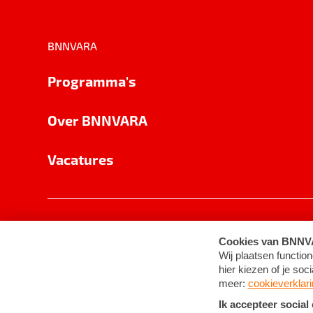
BNNVARA
Programma's
Over BNNVARA
Vacatures
Privacy
Cookie-instellingen
Algemene 