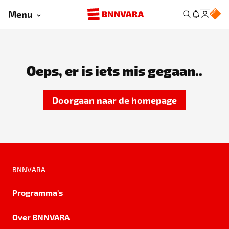
Menu
Oeps, er is iets mis gegaan..
Doorgaan naar de homepage
BNNVARA
Programma's
Over BNNVARA