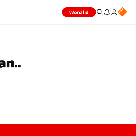
Word lid
an..