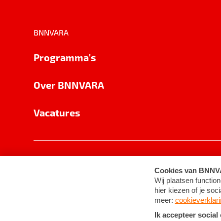
BNNVARA
Programma's
Over BNNVARA
Vacatures
Privacy
Cookie-instellingen
Algemene 