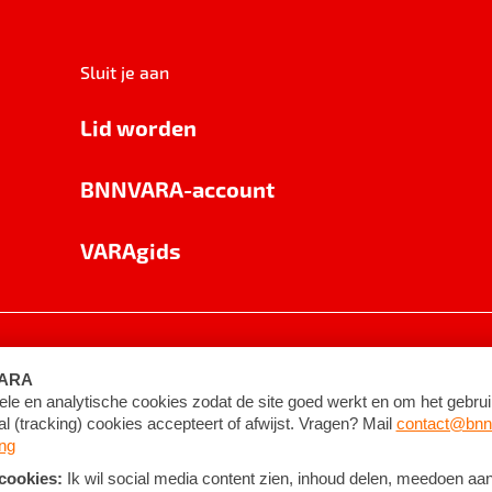
Sluit je aan
Lid worden
BNNVARA-account
VARAgids
voorwaarden
©
2026
BNNVARA