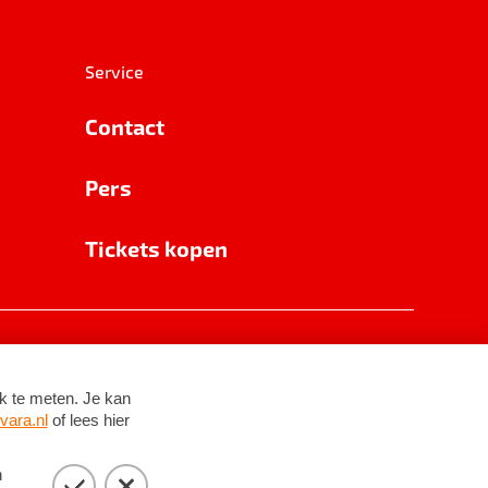
Service
Contact
Pers
Tickets kopen
RSIN 8531 62 402