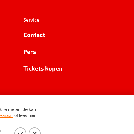
Service
Contact
Pers
Tickets kopen
RSIN 8531 62 402