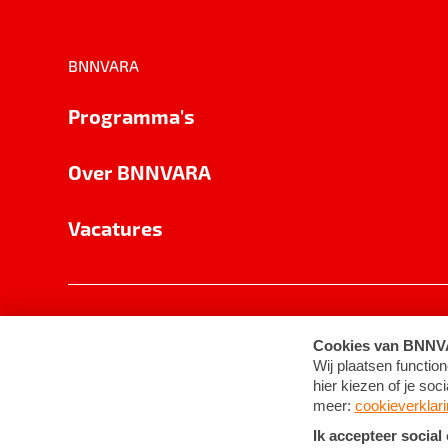
BNNVARA
Programma's
Over BNNVARA
Vacatures
Privacy
Cookie-instellingen
Algemene 