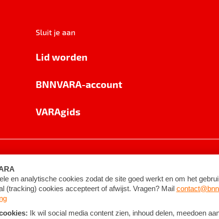
Sluit je aan
Lid worden
BNNVARA-account
VARAgids
voorwaarden
©
2026
BNNVARA