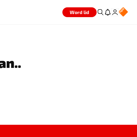
Word lid
an..