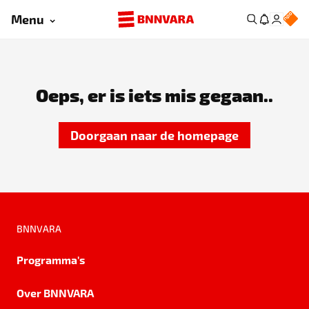
Menu
Oeps, er is iets mis gegaan..
Doorgaan naar de homepage
BNNVARA
Programma's
Over BNNVARA