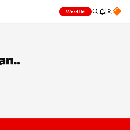
Word lid
an..