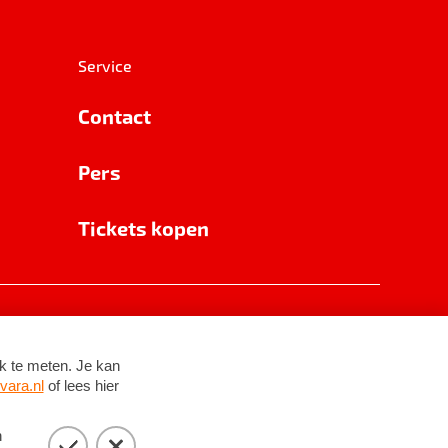
Service
Contact
Pers
Tickets kopen
RSIN 8531 62 402