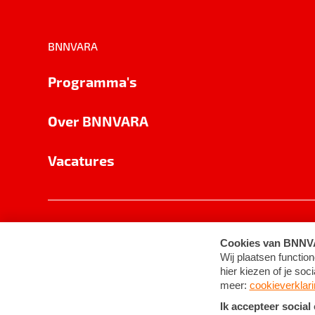
BNNVARA
Programma's
Over BNNVARA
Vacatures
Privacy
Cookie-instellingen
Algemene 