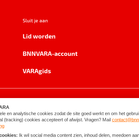
Sluit je aan
Lid worden
BNNVARA-account
VARAgids
voorwaarden
©
2026
BNNVARA