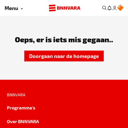
Menu
Oeps, er is iets mis gegaan..
Doorgaan naar de homepage
BNNVARA
Programma's
Over BNNVARA