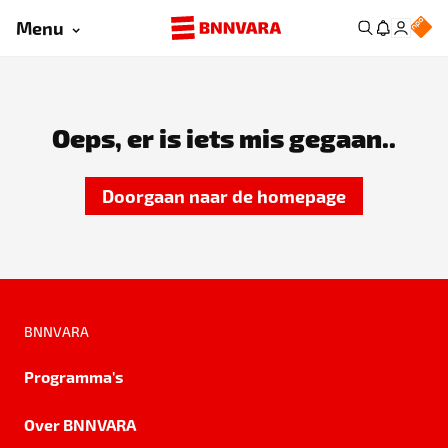
Menu
Oeps, er is iets mis gegaan..
Doorgaan naar de homepage
BNNVARA
Programma's
Over BNNVARA