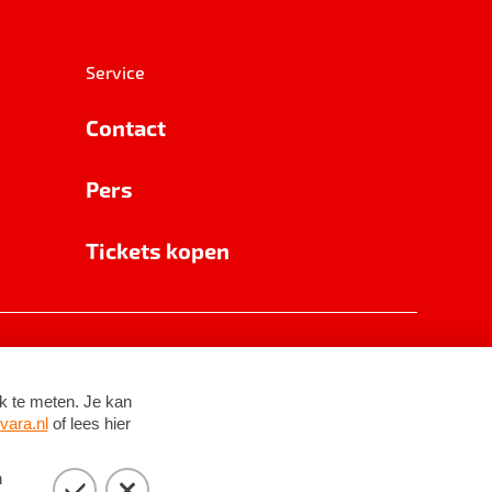
Service
Contact
Pers
Tickets kopen
RSIN 8531 62 402