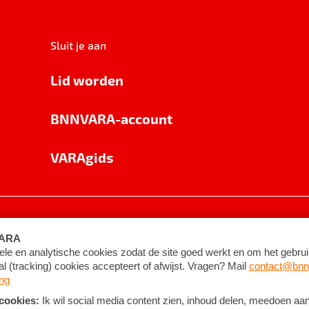
Sluit je aan
Lid worden
BNNVARA-account
VARAgids
voorwaarden
©
2026
BNNVARA