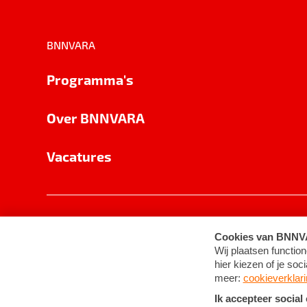
BNNVARA
Programma's
Over BNNVARA
Vacatures
Privacy
Cookie-instellingen
Algemene 