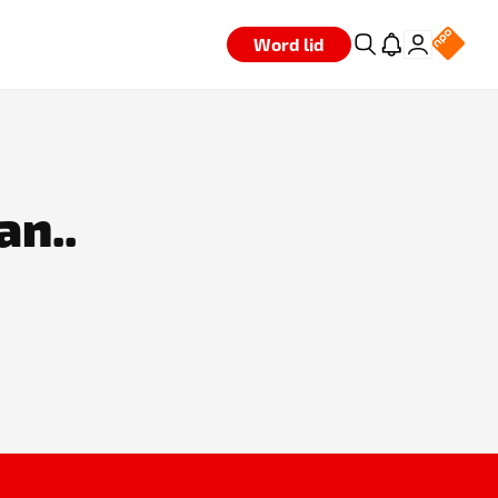
Word lid
an..