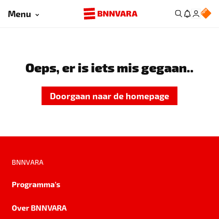
Menu
Oeps, er is iets mis gegaan..
Doorgaan naar de homepage
BNNVARA
Programma's
Over BNNVARA