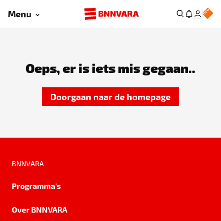
Menu
Oeps, er is iets mis gegaan..
Doorgaan naar de homepage
BNNVARA
Programma's
Over BNNVARA