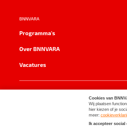
BNNVARA
Programma's
Over BNNVARA
Vacatures
Privacy
Cookie-instellingen
Algemene 