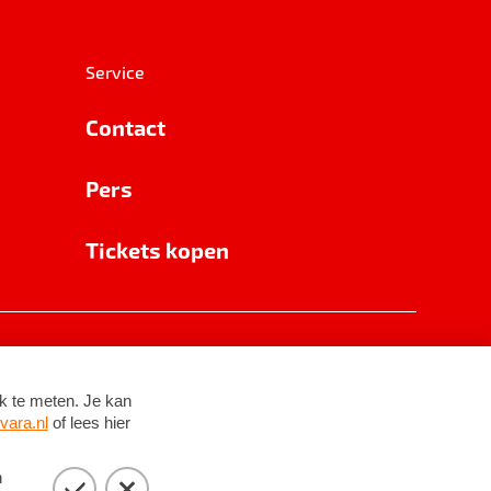
Service
Contact
Pers
Tickets kopen
RSIN 8531 62 402