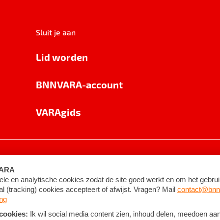
Sluit je aan
Lid worden
BNNVARA-account
VARAgids
voorwaarden
©
2026
BNNVARA