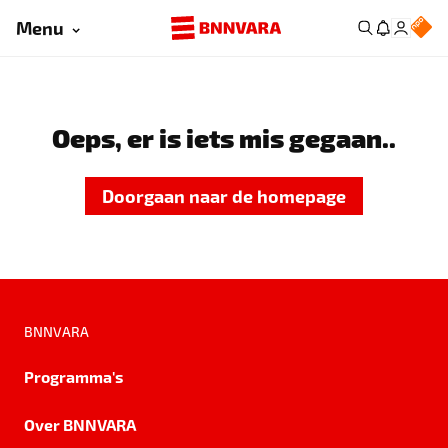
Menu
Oeps, er is iets mis gegaan..
Doorgaan naar de homepage
BNNVARA
Programma's
Over BNNVARA