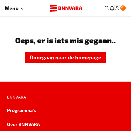
Menu
Oeps, er is iets mis gegaan..
Doorgaan naar de homepage
BNNVARA
Programma's
Over BNNVARA