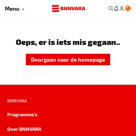
Menu
Oeps, er is iets mis gegaan..
Doorgaan naar de homepage
BNNVARA
Programma's
Over BNNVARA