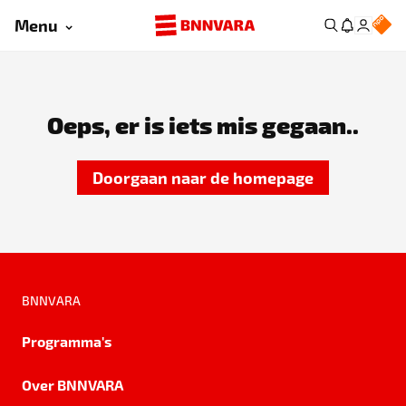
Menu
Oeps, er is iets mis gegaan..
Doorgaan naar de homepage
BNNVARA
Programma's
Over BNNVARA