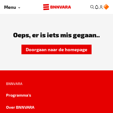
Menu
Oeps, er is iets mis gegaan..
Doorgaan naar de homepage
BNNVARA
Programma's
Over BNNVARA