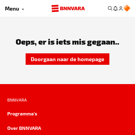
Menu
Oeps, er is iets mis gegaan..
Doorgaan naar de homepage
BNNVARA
Programma's
Over BNNVARA