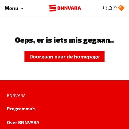
Menu
Oeps, er is iets mis gegaan..
Doorgaan naar de homepage
BNNVARA
Programma's
Over BNNVARA