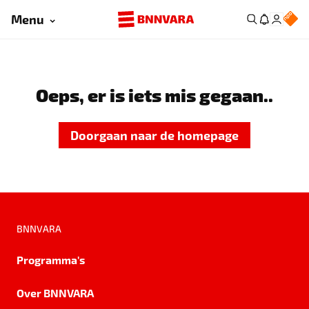
Menu
Oeps, er is iets mis gegaan..
Doorgaan naar de homepage
BNNVARA
Programma's
Over BNNVARA