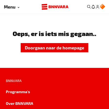
Menu
Oeps, er is iets mis gegaan..
Doorgaan naar de homepage
BNNVARA
Programma's
Over BNNVARA