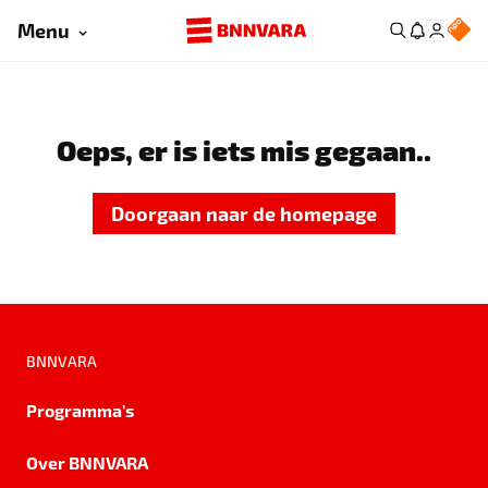
Menu
Oeps, er is iets mis gegaan..
Doorgaan naar de homepage
BNNVARA
Programma's
Over BNNVARA