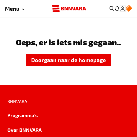
Menu
Oeps, er is iets mis gegaan..
Doorgaan naar de homepage
BNNVARA
Programma's
Over BNNVARA