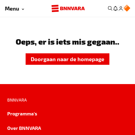
Menu
Oeps, er is iets mis gegaan..
Doorgaan naar de homepage
BNNVARA
Programma's
Over BNNVARA