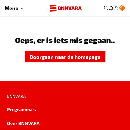
Menu
Oeps, er is iets mis gegaan..
Doorgaan naar de homepage
BNNVARA
Programma's
Over BNNVARA