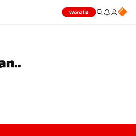
Word lid
an..