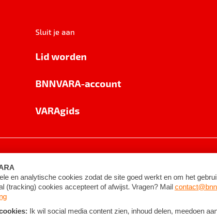
Sluit je aan
Lid worden
BNNVARA-account
VARAgids
voorwaarden
©
2026
BNNVARA