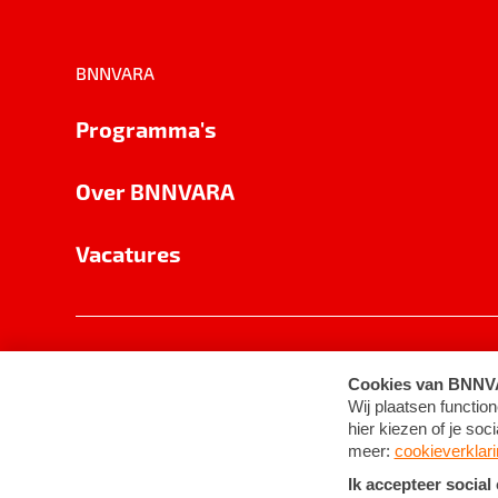
BNNVARA
Programma's
Over BNNVARA
Vacatures
Privacy
Cookie-instellingen
Algemene 