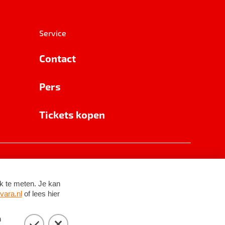
Service
Contact
Pers
Tickets kopen
RSIN 8531 62 402