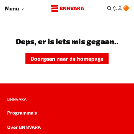
Menu
Oeps, er is iets mis gegaan..
Doorgaan naar de homepage
BNNVARA
Programma's
Over BNNVARA