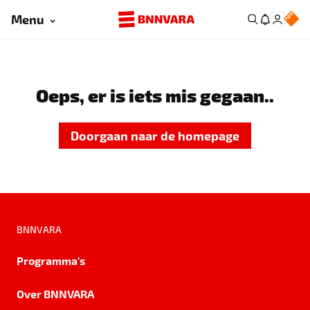
Menu
Oeps, er is iets mis gegaan..
Doorgaan naar de homepage
BNNVARA
Programma's
Over BNNVARA