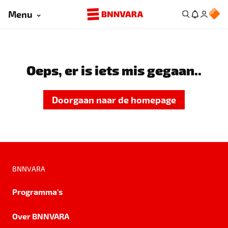
Menu
Oeps, er is iets mis gegaan..
Doorgaan naar de homepage
BNNVARA
Programma's
Over BNNVARA