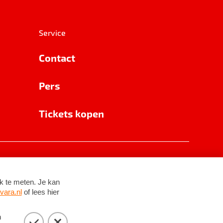
Service
Contact
Pers
Tickets kopen
RSIN 8531 62 402