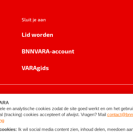
Sluit je aan
Lid worden
BNNVARA-account
VARAgids
voorwaarden
©
2026
BNNVARA