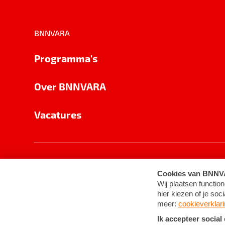
BNNVARA
Programma's
Over BNNVARA
Vacatures
Privacy
Cookie-instellingen
Algemene 