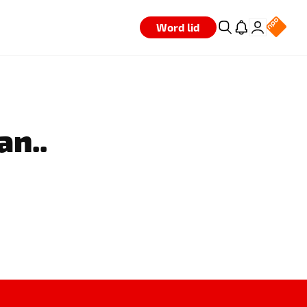
Word lid
an..