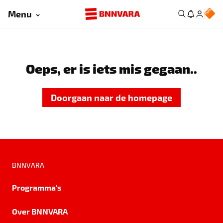
Menu
Oeps, er is iets mis gegaan..
Doorgaan naar de homepage
BNNVARA
Programma's
Over BNNVARA