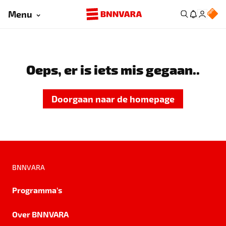
Menu
Oeps, er is iets mis gegaan..
Doorgaan naar de homepage
BNNVARA
Programma's
Over BNNVARA