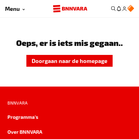
Menu
Oeps, er is iets mis gegaan..
Doorgaan naar de homepage
BNNVARA
Programma's
Over BNNVARA