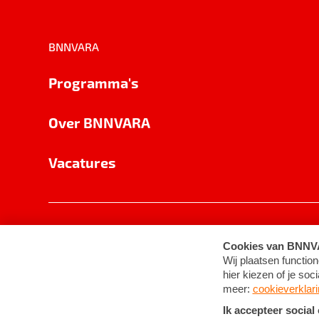
BNNVARA
Programma's
Over BNNVARA
Vacatures
Privacy
Cookie-instellingen
Algemene 