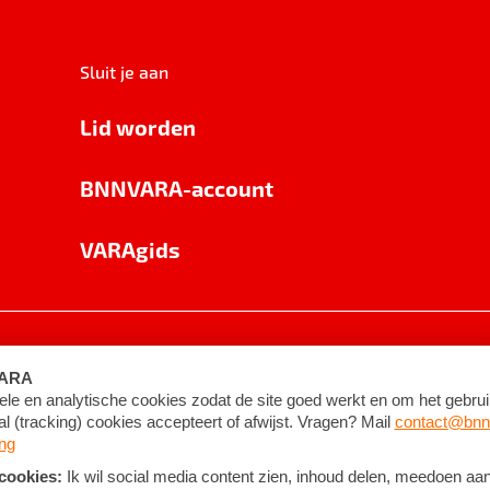
Sluit je aan
Lid worden
BNNVARA-account
VARAgids
voorwaarden
©
2026
BNNVARA