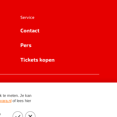
Service
Contact
Pers
Tickets kopen
RSIN 8531 62 402