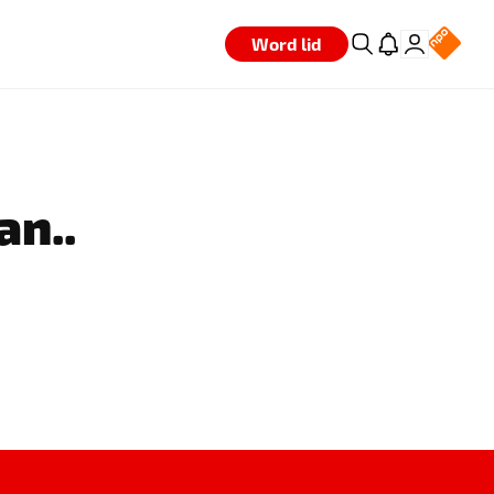
Word lid
an..