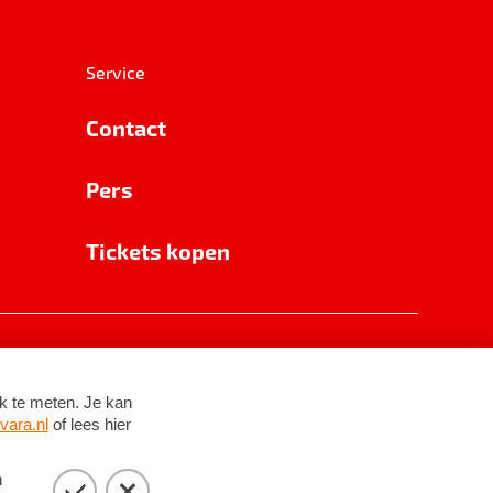
Service
Contact
Pers
Tickets kopen
RSIN 8531 62 402