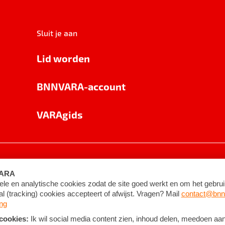
Sluit je aan
Lid worden
BNNVARA-account
VARAgids
voorwaarden
©
2026
BNNVARA