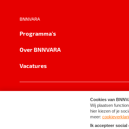
BNNVARA
Programma's
Over BNNVARA
Vacatures
Privacy
Cookie-instellingen
Algemene 