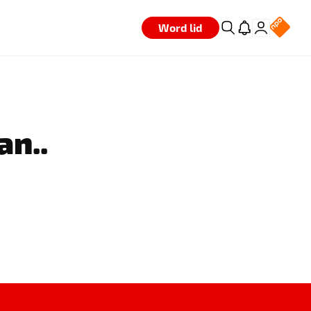
Word lid
an..