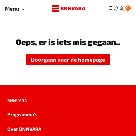
Menu
Oeps, er is iets mis gegaan..
Doorgaan naar de homepage
BNNVARA
Programma's
Over BNNVARA