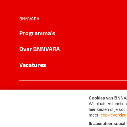
BNNVARA
Programma's
Over BNNVARA
Vacatures
Privacy
Cookie-instellingen
Algemene 