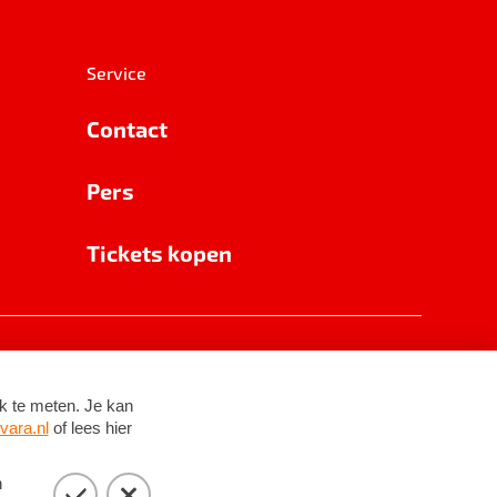
Service
Contact
Pers
Tickets kopen
RSIN 8531 62 402