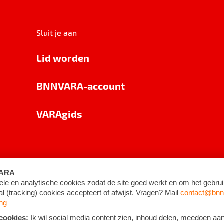
Sluit je aan
Lid worden
BNNVARA-account
VARAgids
voorwaarden
©
2026
BNNVARA