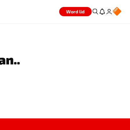
Word lid
an..